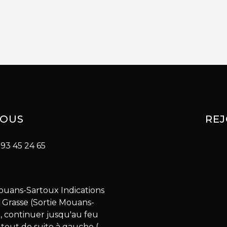
NOUS
RE
93 45 24 65
ouans-Sartoux Indications
- Grasse (Sortie Mouans-
, continuer jusqu'au feu
t tout de suite à gauche (