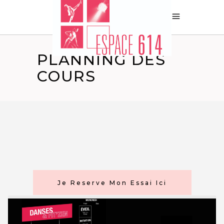
PLANNING DES
COURS
Je Reserve Mon Essai Ici