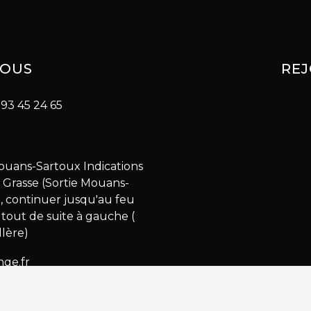
NOUS
RE
93 45 24 65
ouans-Sartoux Indications
- Grasse (Sortie Mouans-
, continuer jusqu'au feu
t tout de suite à gauche (
lère)
ge.fr
Tous droits réservés © Espace 614